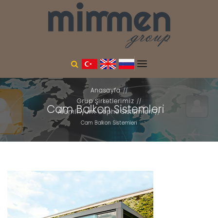
Anasayfa
Grup Şirketlerimiz
Cam Balkon Sistemleri
Alüminyum Cephe Sistemleri
Cam Balkon Sistemleri